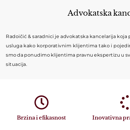
Advokatska kance
Radoičić & saradnici je advokatska kancelarija ko
usluga kako korporativnim klijentima tako i pojedin
smo da ponudimo klijentima pravnu ekspertizu u svim
situacija.
Brzina i efikasnost
Inovativna pr