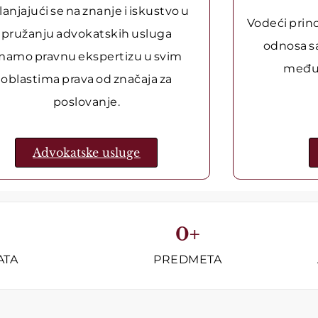
lanjajući se na znanje i iskustvo u
Vodeći princ
pružanju advokatskih usluga
odnosa sa
mamo pravnu ekspertizu u svim
među
oblastima prava od značaja za
poslovanje.
Advokatske usluge
0
+
ATA
PREDMETA