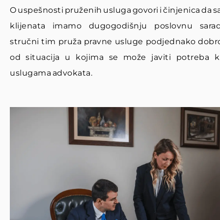
O uspešnosti pruženih usluga govori i činjenica da 
klijenata imamo dugogodišnju poslovnu sara
stručni tim pruža pravne usluge podjednako dobro
od situacija u kojima se može javiti potreba kl
uslugama advokata.