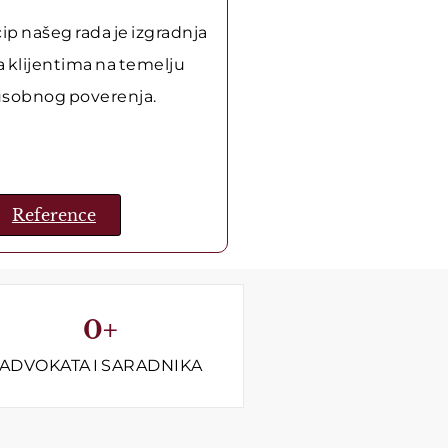
ip našeg rada je izgradnja
 klijentima na temelju
sobnog poverenja.
Reference
0
+
ADVOKATA I SARADNIKA