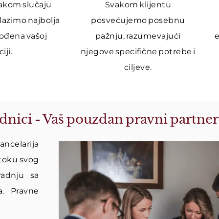
akom slučaju
Svakom klijentu
lazimo najbolja
posvećujemo posebnu
gođena vašoj
pažnju, razumevajući
iji.
njegove specifične potrebe i
ciljeve.
dnici - Vaš pouzdan pravni partner
ncelarija
 toku svog
radnju sa
a. Pravne