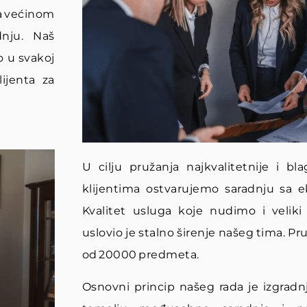
sa većinom
dnju. Naš
 u svakoj
ijenta za
U cilju pružanja najkvalitetnije i 
klijentima ostvarujemo saradnju sa ek
Kvalitet usluga koje nudimo i veliki 
uslovio je stalno širenje našeg tima. P
od 20000 predmeta.
Osnovni princip našeg rada je izgradn