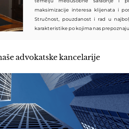
temelju međusobne saradnje i po
maksimizacije interesa klijenata i pos
Stručnost, pouzdanost i rad u najbol
karakteristike po kojima nas prepoznaju
naše advokatske kancelarije