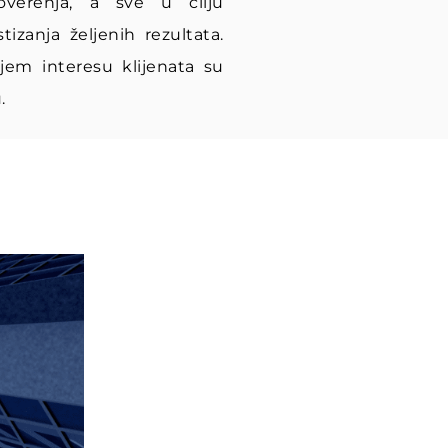
verenja, a sve u cilju
tizanja željenih rezultata.
jem interesu klijenata su
.