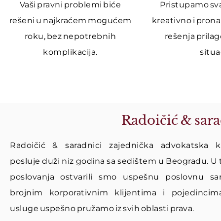
Vaši pravni problemi biće
Pristupamo sv
rešeni u najkraćem mogućem
kreativno i prona
roku, bez nepotrebnih
rešenja prila
komplikacija.
situac
Radoičić & sara
Radoičić & saradnici zajednička advokatska ka
posluje duži niz godina sa sedištem u Beogradu. U
poslovanja ostvarili smo uspešnu poslovnu sa
brojnim korporativnim klijentima i pojedincim
usluge uspešno pružamo iz svih oblasti prava.