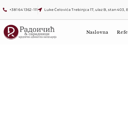
+381 64 1362-111
Luke Ćelovića Trebinjca 17, ulaz B, stan 403,
Naslovna
Refe