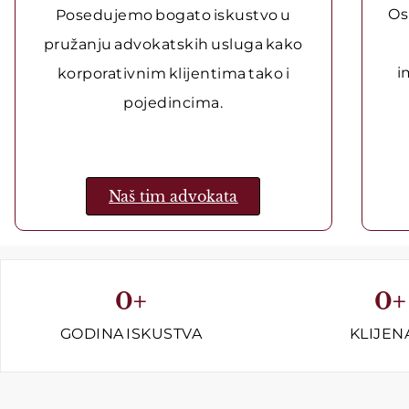
Os
Posedujemo bogato iskustvo u
pružanju advokatskih usluga kako
i
korporativnim klijentima tako i
pojedincima.
Naš tim advokata
0
+
0
+
GODINA ISKUSTVA
KLIJEN