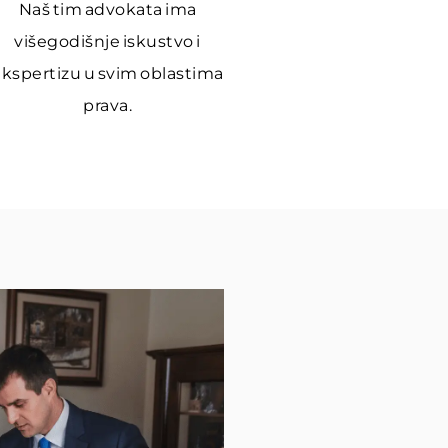
Naš tim advokata ima
višegodišnje iskustvo i
ekspertizu u svim oblastima
prava.