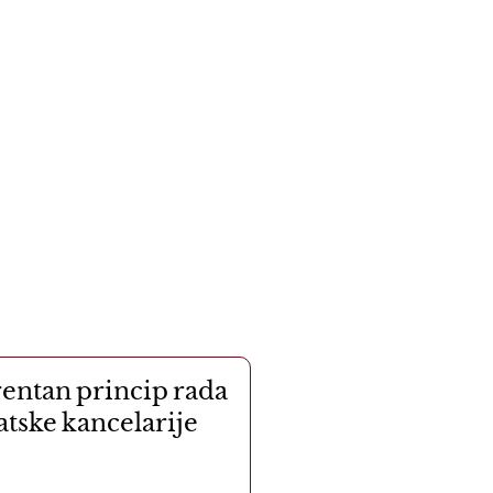
entan princip rada
tske kancelarije