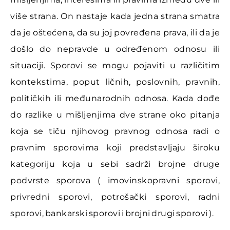
više strana. On nastaje kada jedna strana smatra
da je oštećena, da su joj povređena prava, ili da je
došlo do nepravde u određenom odnosu ili
situaciji. Sporovi se mogu pojaviti u različitim
kontekstima, poput ličnih, poslovnih, pravnih,
političkih ili međunarodnih odnosa. Kada dođe
do razlike u mišljenjima dve strane oko pitanja
koja se tiču njihovog pravnog odnosa radi o
pravnim sporovima koji predstavljaju široku
kategoriju koja u sebi sadrži brojne druge
podvrste sporova ( imovinskopravni sporovi,
privredni sporovi, potrošački sporovi, radni
sporovi, bankarski sporovi i brojni drugi sporovi ).