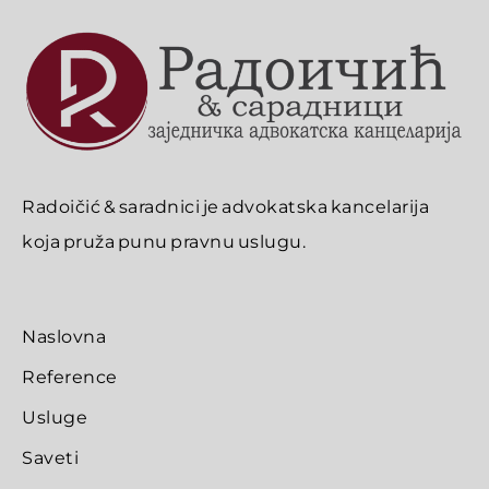
Radoičić & saradnici je advokatska kancelarija
koja pruža punu pravnu uslugu.
Naslovna
Reference
Usluge
Saveti