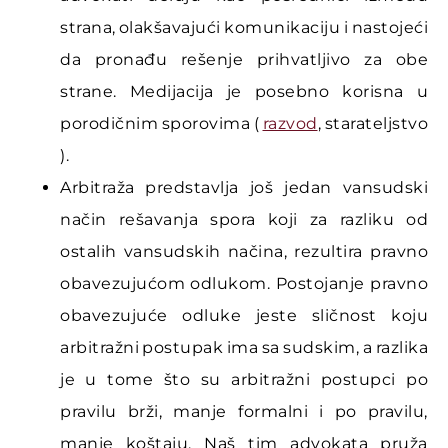
strana, olakšavajući komunikaciju i nastojeći
da pronađu rešenje prihvatljivo za obe
strane. Medijacija je posebno korisna u
porodičnim sporovima (
razvod
, starateljstvo
).
Arbitraža predstavlja još jedan vansudski
način rešavanja spora koji za razliku od
ostalih vansudskih načina, rezultira pravno
obavezujućom odlukom. Postojanje pravno
obavezujuće odluke jeste sličnost koju
arbitražni postupak ima sa sudskim, a razlika
je u tome što su arbitražni postupci po
pravilu brži, manje formalni i po pravilu,
manje koštaju. Naš tim advokata pruža