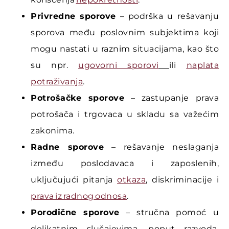
Privredne sporove
– podrška u rešavanju
sporova među poslovnim subjektima koji
mogu nastati u raznim situacijama, kao što
su npr.
ugovorni sporovi
ili
naplata
potraživanja
.
Potrošačke sporove
– zastupanje prava
potrošača i trgovaca u skladu sa važećim
zakonima.
Radne sporove
– rešavanje neslaganja
između poslodavaca i zaposlenih,
uključujući pitanja
otkaza
, diskriminacije i
prava iz radnog odnosa
.
Porodične sporove
– stručna pomoć u
delikatnim slučajevima, poput razvoda,