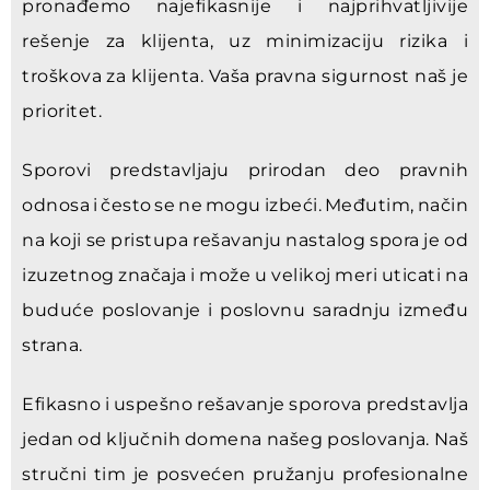
pronađemo najefikasnije i najprihvatljivije
rešenje za klijenta, uz minimizaciju rizika i
troškova za klijenta. Vaša pravna sigurnost naš je
prioritet.
Sporovi predstavljaju prirodan deo pravnih
odnosa i često se ne mogu izbeći. Međutim, način
na koji se pristupa rešavanju nastalog spora je od
izuzetnog značaja i može u velikoj meri uticati na
buduće poslovanje i poslovnu saradnju između
strana.
Efikasno i uspešno rešavanje sporova predstavlja
jedan od ključnih domena našeg poslovanja. Naš
stručni tim je posvećen pružanju profesionalne