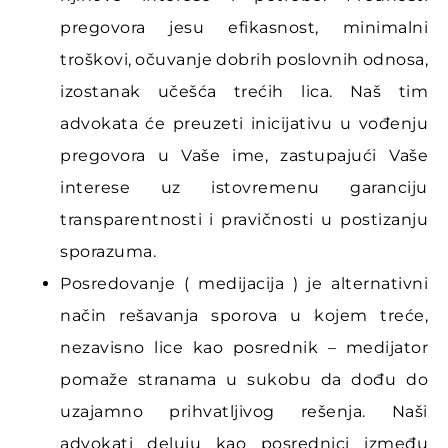
pregovora jesu efikasnost, minimalni
troškovi, očuvanje dobrih poslovnih odnosa,
izostanak učešća trećih lica. Naš tim
advokata će preuzeti inicijativu u vođenju
pregovora u Vaše ime, zastupajući Vaše
interese uz istovremenu garanciju
transparentnosti i pravičnosti u postizanju
sporazuma.
Posredovanje ( medijacija ) je alternativni
način rešavanja sporova u kojem treće,
nezavisno lice kao posrednik – medijator
pomaže stranama u sukobu da dođu do
uzajamno prihvatljivog rešenja. Naši
advokati deluju kao posrednici između