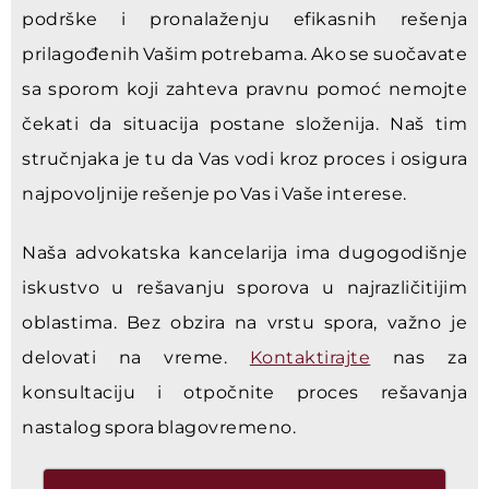
podrške i pronalaženju efikasnih rešenja
prilagođenih Vašim potrebama. Ako se suočavate
sa sporom koji zahteva pravnu pomoć nemojte
čekati da situacija postane složenija. Naš tim
stručnjaka je tu da Vas vodi kroz proces i osigura
najpovoljnije rešenje po Vas i Vaše interese.
Naša advokatska kancelarija ima dugogodišnje
iskustvo u rešavanju sporova u najrazličitijim
oblastima. Bez obzira na vrstu spora, važno je
delovati na vreme.
Kontaktirajte
nas za
konsultaciju i otpočnite proces rešavanja
nastalog spora blagovremeno.