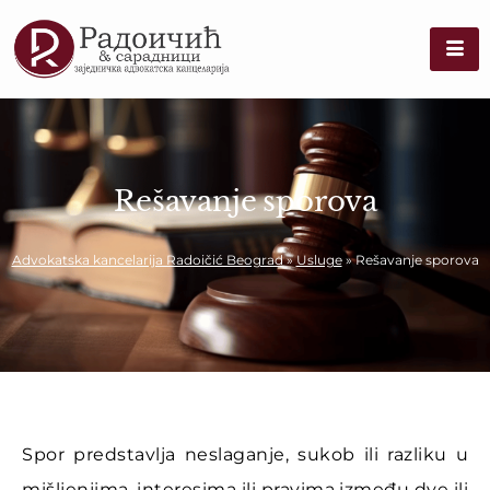
Rešavanje sporova
Advokatska kancelarija Radoičić Beograd
»
Usluge
»
Rešavanje sporova
Spor predstavlja neslaganje, sukob ili razliku u
mišljenjima, interesima ili pravima između dve ili