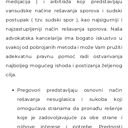
medijacija ) i arbitraža koji predstavljaju
vansudske načine rešavanja sporova i sudski
postupak ( tzv. sudski spor ), kao najsigurniji i
najzastupljeniji način rešavanja sporova. Naša
advokatska kancelarija ima bogato iskustvo u
svakoj od pobrojanih metoda i može Vam pružiti
adekvatnu pravnu pomoć radi ostvarivanja
najboljeg mogućeg ishoda i postizanja željenog
cilja.
Pregovori predstavljaju osnovni način
rešavanja nesuglasica i sukoba koji
omogućava stranama da pronađu rešenje
koje je zadovoljavajuće za obe strane i
njihove interese i potrebe. Prednosti