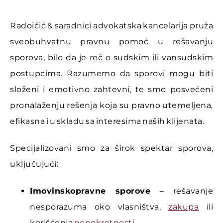
Radoičić & saradnici advokatska kancelarija pruža
sveobuhvatnu pravnu pomoć u rešavanju
sporova, bilo da je reč o sudskim ili vansudskim
postupcima. Razumemo da sporovi mogu biti
složeni i emotivno zahtevni, te smo posvećeni
pronalaženju rešenja koja su pravno utemeljena,
efikasna i u skladu sa interesima naših klijenata.
Specijalizovani smo za širok spektar sporova,
uključujući:
Imovinskopravne sporove
– rešavanje
nesporazuma oko vlasništva,
zakupa
ili
korišćenja
nepokretnosti
.