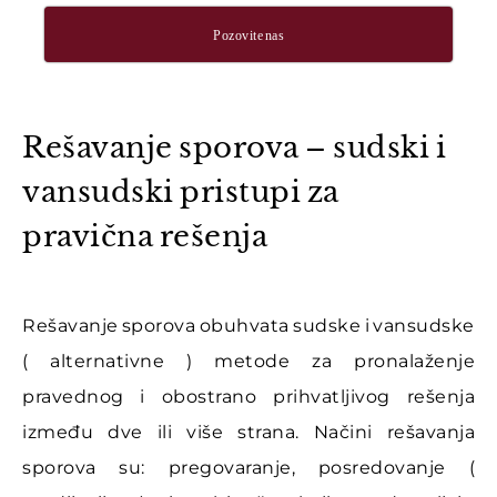
Pozovite nas
Rešavanje sporova – sudski i
vansudski pristupi za
pravična rešenja
Rešavanje sporova obuhvata sudske i vansudske
( alternativne ) metode za pronalaženje
pravednog i obostrano prihvatljivog rešenja
između dve ili više strana. Načini rešavanja
sporova su: pregovaranje, posredovanje (