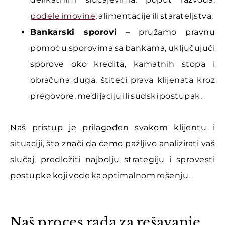
podele imovine
, alimentacije ili starateljstva.
Bankarski sporovi
– pružamo pravnu
pomoć u sporovima sa bankama, uključujući
sporove oko kredita, kamatnih stopa i
obračuna duga, štiteći prava klijenata kroz
pregovore, medijaciju ili sudski postupak.
Naš pristup je prilagođen svakom klijentu i
situaciji, što znači da ćemo pažljivo analizirati vaš
slučaj, predložiti najbolju strategiju i sprovesti
postupke koji vode ka optimalnom rešenju.
Naš proces rada za rešavanje