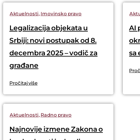
Aktuelnosti
,
Imovinsko pravo
Aktu
Legalizacija objekata u
AI
Srbiji: novi postupak od 8.
okr
decembra 2025 – vodič za
sa 
građane
Proči
Pročitaj više
Aktuelnosti
,
Radno pravo
Najnovije izmene Zakona o