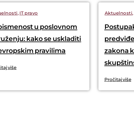
elnosti
,
IT pravo
Aktuelnosti
 pismenost u poslovnom
Postupak
uženju: kako se uskladiti
predviđ
evropskim pravilima
zakona ko
skupštin
taj više
Pročitaj više