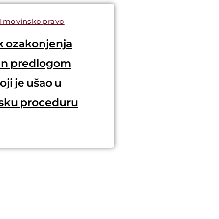
,
Imovinsko pravo
 ozakonjenja
en predlogom
ji je ušao u
sku proceduru