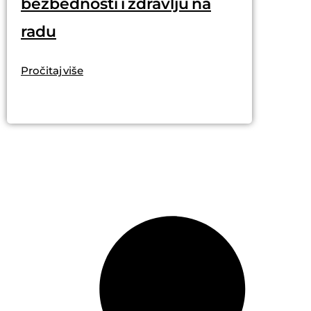
bezbednosti i zdravlju na
radu
Pročitaj više