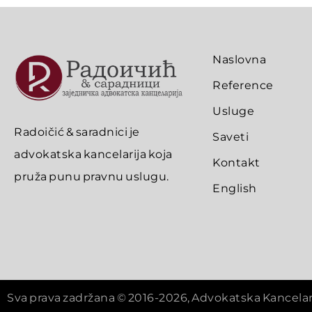
Naslovna
Reference
Usluge
Radoičić & saradnici je
Saveti
advokatska kancelarija koja
Kontakt
pruža punu pravnu uslugu.
English
Sva prava zadržana © 2016-2026, Advokatska Kancelar