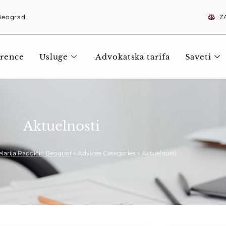
 Beograd
Z
rence
Usluge
Advokatska tarifa
Saveti
Aktuelnosti
larija Radoičić Beograd
»
Advices Categories
»
Aktuelnosti