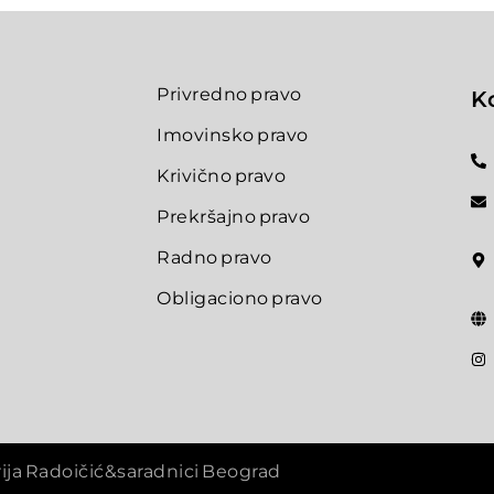
Privredno pravo
K
Imovinsko pravo
Krivično pravo
Prekršajno pravo
Radno pravo
Obligaciono pravo
ija Radoičić&saradnici Beograd