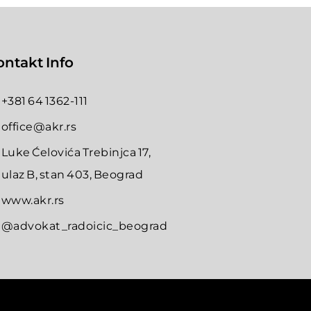
ontakt Info
+381 64 1362-111
office@akr.rs
Luke Ćelovića Trebinjca 17,
ulaz B, stan 403, Beograd
www.akr.rs
@advokat_radoicic_beograd