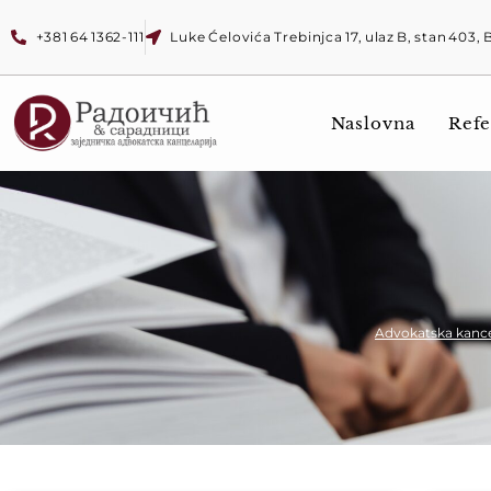
+381 64 1362-111
Luke Ćelovića Trebinjca 17, ulaz B, stan 403,
Naslovna
Refe
Advokatska kance