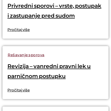
Privredni sporovi – vrste, postupak
i zastupanje pred sudom
Pročitaj više
Rešavanje sporova
Revizija – vanredni pravni lek u
parničnom postupku
Pročitaj više