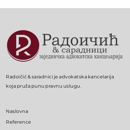
Radoičić & saradnici je advokatska kancelarija
koja pruža punu pravnu uslugu.
Naslovna
Reference