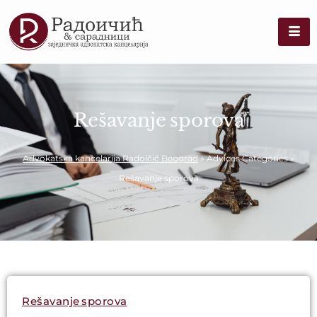
Rešavanje sporova
Advokatska kancelarija Radoičić Beograd
»
Advices Categories
»
Rešavanje sporova
Rešavanje sporova