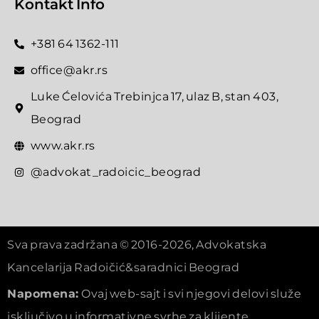
Kontakt Info
+381 64 1362-111
office@akr.rs
Luke Ćelovića Trebinjca 17, ulaz B, stan 403,
Beograd
www.akr.rs
@advokat_radoicic_beograd
Sva prava zadržana © 2016-2026, Advokatska
Kancelarija Radoičić&saradnici Beograd
Napomena:
Ovaj web-sajt i svi njegovi delovi služe
isključivo u informativne svrhe za klijente.