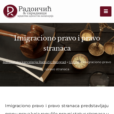
Imigraciono pravo i pravo
stranaca
Advokatska kancelarija Radoičić Beograd
»
Usluge
»
Imigraciono pravo
i pravo stranaca
Imigraciono pravo i pravo stranaca predstavljaju
granu prava koja reguliše pravni status stranaca u