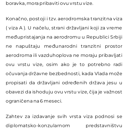
boravka, mora pribaviti ovu vrstu vize.
Konačno, postoji i tzv. aerodromska tranzitna viza
( viza A ). U načelu, strani državljani koji za vreme
međupristajanja na aerodromu u Republici Srbiji
ne napuštaju međunarodni tranzitni prostor
aerodroma ili vazduhoplova ne moraju pribavljati
ovu vrstu vize, osim ako je to potrebno radi
očuvanja državne bezbednosti, kada Vlada može
propisati da državljani određenih država jesu u
obavezi da ishoduju ovu vrstu vize, čija je važnost
ograničena na 6 meseci.
Zahtev za izdavanje svih vrsta viza podnosi se
diplomatsko-konzularnom predstavništvu