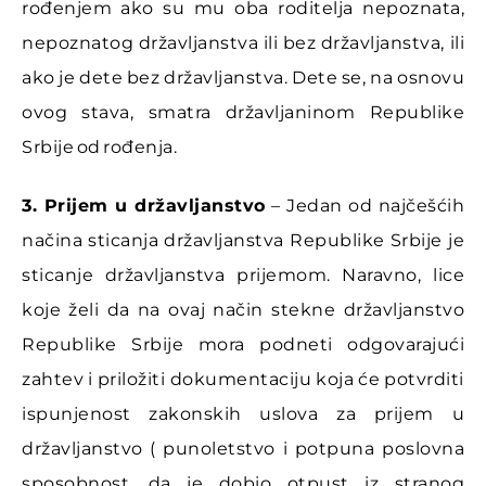
rođenjem ako su mu oba roditelja nepoznata,
nepoznatog državljanstva ili bez državljanstva, ili
ako je dete bez državljanstva. Dete se, na osnovu
ovog stava, smatra državljaninom Republike
Srbije od rođenja.
3. Prijem u državljanstvo
– Jedan od najčešćih
načina sticanja državljanstva Republike Srbije je
sticanje državljanstva prijemom. Naravno, lice
koje želi da na ovaj način stekne državljanstvo
Republike Srbije mora podneti odgovarajući
zahtev i priložiti dokumentaciju koja će potvrditi
ispunjenost zakonskih uslova za prijem u
državljanstvo ( punoletstvo i potpuna poslovna
sposobnost, da je dobio otpust iz stranog