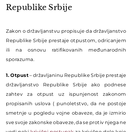
Republike Srbije
Zakon o državljanstvu propisuje da državljanstvo
Republike Srbije prestaje otpustom, odricanjem
ili na osnovu ratifikovanih međunarodnih
sporazuma.
1. Otpust
– državljaninu Republike Srbije prestaje
državljanstvo Republike Srbije ako podnese
zahtev za otpust uz ispunjenost zakonom
propisanih uslova ( punoletstvo, da ne postoje
smetnje u pogledu vojne obaveze, da je izmirio
sve svoje zakonske obaveze, da se protiv njega ne
vodi neki
krivični postupak
za krivično delo koje