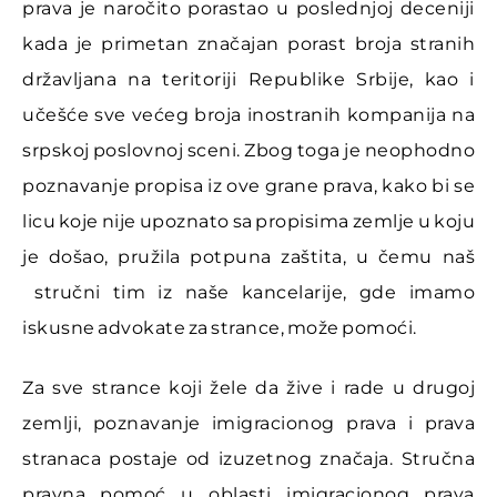
prava je naročito porastao u poslednjoj deceniji
kada je primetan značajan porast broja stranih
državljana na teritoriji Republike Srbije, kao i
učešće sve većeg broja inostranih kompanija na
srpskoj poslovnoj sceni. Zbog toga je neophodno
poznavanje propisa iz ove grane prava, kako bi se
licu koje nije upoznato sa propisima zemlje u koju
je došao, pružila potpuna zaštita, u čemu naš
stručni tim iz naše kancelarije, gde imamo
iskusne advokate za strance, može pomoći.
Za sve strance koji žele da žive i rade u drugoj
zemlji, poznavanje imigracionog prava i prava
stranaca postaje od izuzetnog značaja. Stručna
pravna pomoć u oblasti imigracionog prava