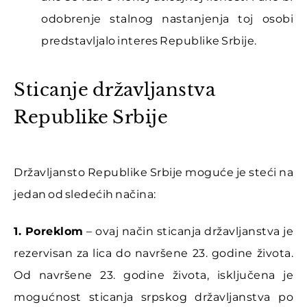
odobrenje stalnog nastanjenja toj osobi
predstavljalo interes Republike Srbije.
Sticanje državljanstva
Republike Srbije
Državljansto Republike Srbije moguće je steći na
jedan od sledećih načina:
1. Poreklom
– ovaj način sticanja državljanstva je
rezervisan za lica do navršene 23. godine života.
Od navršene 23. godine života, isključena je
mogućnost sticanja srpskog državljanstva po