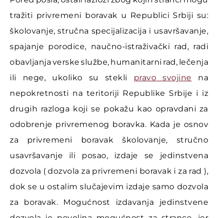
tražiti privremeni boravak u Republici Srbiji su:
školovanje, stručna specijalizacija i usavršavanje,
spajanje porodice, naučno-istraživački rad, radi
obavljanja verske službe, humanitarni rad, lečenja
ili nege, ukoliko su stekli
pravo svojine
na
nepokretnosti na teritoriji Republike Srbije i iz
drugih razloga koji se pokažu kao opravdani za
odobrenje privremenog boravka. Kada je osnov
za privremeni boravak školovanje, stručno
usavršavanje ili posao, izdaje se jedinstvena
dozvola ( dozvola za privremeni boravak i za rad ),
dok se u ostalim slučajevim izdaje samo dozvola
za boravak. Mogućnost izdavanja jedinstvene
dozvola je povoljna mogućnost za strance, jer