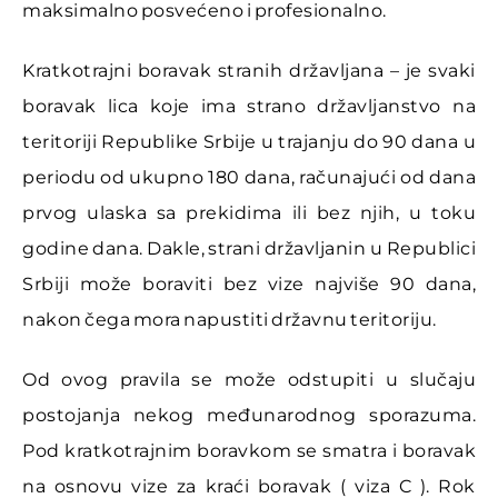
maksimalno posvećeno i profesionalno.
Kratkotrajni boravak stranih državljana – je svaki
boravak lica koje ima strano državljanstvo na
teritoriji Republike Srbije u trajanju do 90 dana u
periodu od ukupno 180 dana, računajući od dana
prvog ulaska sa prekidima ili bez njih, u toku
godine dana. Dakle, strani državljanin u Republici
Srbiji može boraviti bez vize najviše 90 dana,
nakon čega mora napustiti državnu teritoriju.
Od ovog pravila se može odstupiti u slučaju
postojanja nekog međunarodnog sporazuma.
Pod kratkotrajnim boravkom se smatra i boravak
na osnovu vize za kraći boravak ( viza C ). Rok