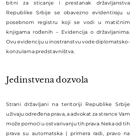
bitni za sticanje i prestanak državljanstva
Republike Srbije se obavezno evidentiraju u
posebnom registru koji se vodi u matičnim
knjigama rođenih – Evidencija o državljanima.
Ovu evidenciju u inostranstvu vode diplomatsko-
konzularna predstavništva.
Jedinstvena dozvola
Strani državljani na teritoriji Republike Srbije
uživaju određena prava, a advokat za strance Vam
može pomoći u ostvarivanju tih prava. Neka od tih
prava su automatska ( primera radi, pravo na