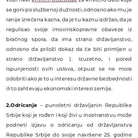
se goni po službenoj dužnosti, odnosno ako mu je
ranije izrečena kazna, da je tu kaznu izdržao, da je
regulisao svoje imovinskopravne obaveze iz
bračnog spora, da ima strano državljanstvo,
odnosno da priloži dokaz da će biti primljen u
strano državljanstvo ). Izuzetno, i pored
ispunjenosti ovih uslova, otpust se ne mora
odobriti ako je to u interesu državne bezbednosti
ili to zahtevaju ekonomski interesi zemlje.
2.Odricanje
– punoletni državljanin Republike
Srbije koji je rođen i koji živi u inostranstvu može
podneti izjavu o odricanju od državljanstva
Republike Srbije do svoje navršene 25. godine