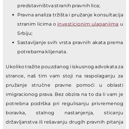
predstavništva stranih pravnih lica;
Pravna analiza tržišta i pružanje konsultacija
stranim licima o
investicionim ulaganjima
u
Srbiju;
Sastavljanje svih vrsta pravnih akata prema
potrebama klijenata.
Ukoliko tražite pouzdanog i iskusnog advokata za
strance, naš tim vam stoji na raspolaganju za
pružanje stručne pravne pomoći u oblasti
imigracionog prava. Bez obzira na to da li vam je
potrebna podrška pri regulisanju privremenog
boravka, stalnog nastanjenja, sticanju
državljanstva ili rešavanju drugih pravnih pitanja