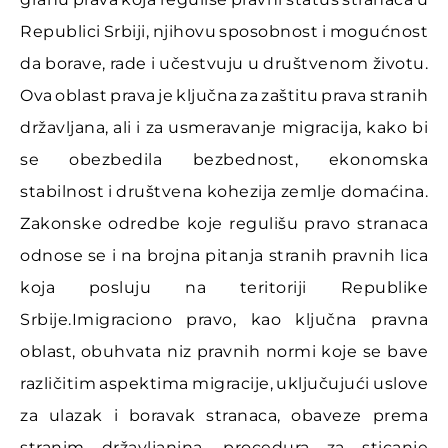
Republici Srbiji, njihovu sposobnost i mogućnost
da borave, rade i učestvuju u društvenom životu.
Ova oblast prava je ključna za zaštitu prava stranih
državljana, ali i za usmeravanje migracija, kako bi
se obezbedila bezbednost, ekonomska
stabilnost i društvena kohezija zemlje domaćina.
Zakonske odredbe koje regulišu pravo stranaca
odnose se i na brojna pitanja stranih pravnih lica
koja posluju na teritoriji Republike
Srbije.Imigraciono pravo, kao ključna pravna
oblast, obuhvata niz pravnih normi koje se bave
različitim aspektima migracije, uključujući uslove
za ulazak i boravak stranaca, obaveze prema
stranim državljanina, procedura za sticanje