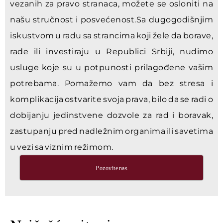
vezanih za pravo stranaca, možete se osloniti na
našu stručnost i posvećenost.Sa dugogodišnjim
iskustvom u radu sa strancima koji žele da borave,
rade ili investiraju u Republici Srbiji, nudimo
usluge koje su u potpunosti prilagođene vašim
potrebama. Pomažemo vam da bez stresa i
komplikacija ostvarite svoja prava, bilo da se radi o
dobijanju jedinstvene dozvole za rad i boravak,
zastupanju pred nadležnim organima ili savetima
u vezi sa viznim režimom.
Pozovite nas