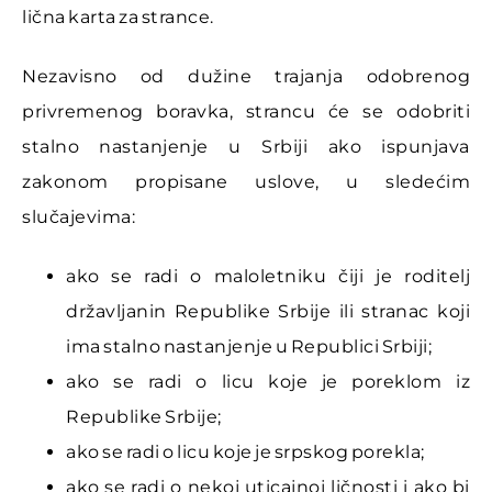
lična karta za strance.
Nezavisno od dužine trajanja odobrenog
privremenog boravka, strancu će se odobriti
stalno nastanjenje u Srbiji ako ispunjava
zakonom propisane uslove, u sledećim
slučajevima:
ako se radi o maloletniku čiji je roditelj
državljanin Republike Srbije ili stranac koji
ima stalno nastanjenje u Republici Srbiji;
ako se radi o licu koje je poreklom iz
Republike Srbije;
ako se radi o licu koje je srpskog porekla;
ako se radi o nekoj uticajnoj ličnosti i ako bi